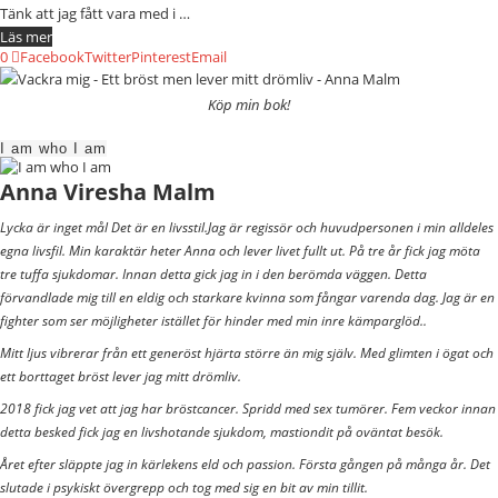
Tänk att jag fått vara med i …
Läs mer
0
Facebook
Twitter
Pinterest
Email
Köp min bok!
I am who I am
Anna Viresha Malm
Lycka är inget mål Det är en livsstil.Jag är regissör och huvudpersonen i min alldeles
egna livsfil. Min karaktär heter Anna och lever livet fullt ut. På tre år fick jag möta
tre tuffa sjukdomar. Innan detta gick jag in i den berömda väggen. Detta
förvandlade mig till en eldig och starkare kvinna som fångar varenda dag. Jag är en
fighter som ser möjligheter istället för hinder med min inre kämparglöd..
Mitt ljus vibrerar från ett generöst hjärta större än mig själv. Med glimten i ögat och
ett borttaget bröst lever jag mitt drömliv.
2018 fick jag vet att jag har bröstcancer. Spridd med sex tumörer. Fem veckor innan
detta besked fick jag en livshotande sjukdom, mastiondit på oväntat besök.
Året efter släppte jag in kärlekens eld och passion. Första gången på många år. Det
slutade i psykiskt övergrepp och tog med sig en bit av min tillit.