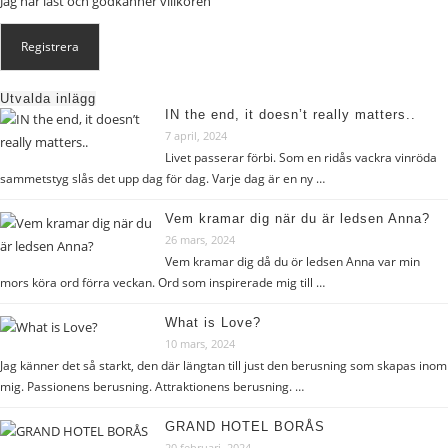
Jag har läst och godkänner
villkoren
Utvalda inlägg
IN the end, it doesn’t really matters..
7 april, 2024
Livet passerar förbi. Som en ridås vackra vinröda
sammetstyg slås det upp dag för dag. Varje dag är en ny …
Vem kramar dig när du är ledsen Anna?
26 mars, 2024
Vem kramar dig då du ör ledsen Anna var min
mors köra ord förra veckan. Ord som inspirerade mig till …
What is Love?
10 mars, 2024
Jag känner det så starkt, den där längtan till just den berusning som skapas inom
mig. Passionens berusning. Attraktionens berusning. …
GRAND HOTEL BORÅS
20 februari, 2024