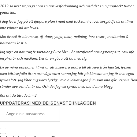
2019 sa livet stopp genom en ansiktsförlamning och med det en nyupptäckt tumör,
godartad.
I dag lever jag på ett djupare plan i nuet med tacksamhet och livsglädje till att livet
inte väntar på att levas.
Min livsstil är bla musik, dj, dans, yoga, bilar, målning, inre resor , meditation &
hälsosam kost. >
Jag äger en naturlig frisörsalong Pure Mei. . Är certifierad näringsterapeut, raw life
inspiratör och medium. Det är en gåva att ha med sig.
En av mina passioner i livet är att inspirera andra till att leva från hjärtat, lyssna
med kärleksfulla öron och våga vara sanna.Jag bär på känslan att jag är min egna
lyckas lott. Jag låter mig vara lycklig i min alldeles egna film som inte går i repris. Den
sänder live och det är nu. Och det jag vill sprida med bla denna blogg.
Kul att du tittade in <3
UPPDATERAS MED DE SENASTE INLÄGGEN